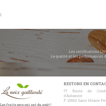
1
Les certifications LN
La qualité et les performances 
RESTONS EN CONTA
77 Route de Confo
d’Aubazine
F-19560 Saint Hilaire P
Les fruits secs qui ont du goût !