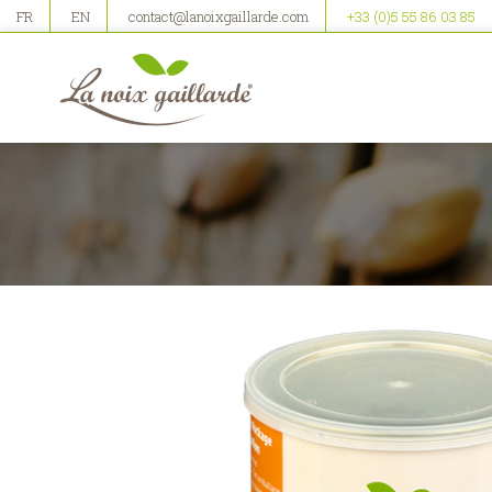
FR
EN
contact@lanoixgaillarde.com
+33 (0)5 55 86 03 85