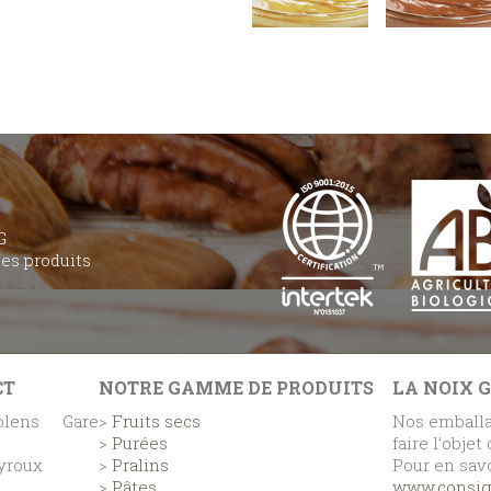
G
des produits
CT
NOTRE GAMME DE PRODUITS
LA NOIX 
lens Gare
>
Fruits secs
Nos emballa
>
Purées
faire l’objet
eyroux
>
Pralins
Pour en savo
>
Pâtes
www.consign