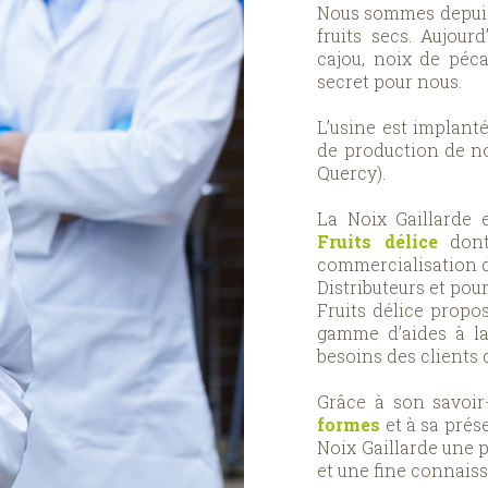
Nous sommes depuis 
fruits secs. Aujour
cajou, noix de péc
secret pour nous.
L’usine est implant
de production de no
Quercy).
La Noix Gaillarde e
Fruits délice
dont 
commercialisation d
Distributeurs et pou
Fruits délice propo
gamme d’aides à la
besoins des clients 
Grâce à son savoir
formes
et à sa prés
Noix Gaillarde une 
et une fine connaiss