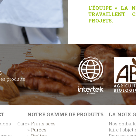
L’ÉQUIPE « LA 
TRAVAILLENT 
PROJETS.
G
des produits
CT
NOTRE GAMME DE PRODUITS
LA NOIX 
lens Gare
>
Fruits secs
Nos emballa
>
Purées
faire l’objet
eyroux
>
Pralins
Pour en savo