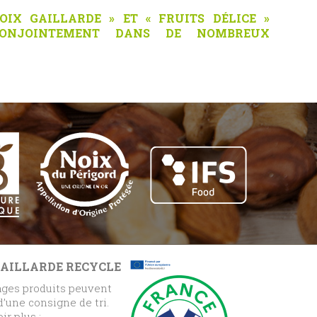
NOIX GAILLARDE » ET « FRUITS DÉLICE »
CONJOINTEMENT DANS DE NOMBREUX
GAILLARDE RECYCLE
ges produits peuvent
 d’une consigne de tri.
ir plus :