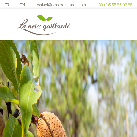
FR
EN
contact@lanoixgaillarde.com
+33 (0)5 55 86 03 85