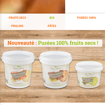
FRUITS SECS
BIO
PURÉES 100%
PRALINS
PÂTES