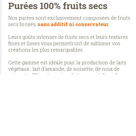
Purées 100% fruits secs
Nos purées sont exclusivement composées de fruits
secs broyés,
sans additif ni conservateur.
Leurs goûts intenses de fruits secs et leurs textures
fines et lisses vous permettront de sublimer vos
créations les plus remarquables.
Cette gamme est idéale pour la production de laits
végétaux : lait d’amande, de noisette, de noix de
cajou, etc. Elle est aussi parfaite pour réaliser des
glaces et des pâtisseries pour les palets les plus
fins…
DÉCOUVREZ SANS ATTENDRE NOS PURÉES
100% FRUITS SECS...
Les certifications LNG
La qualité et les performances des produits