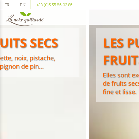
FR
EN
+33 (0)5 55 86 03 85
LES PURÉES 100%
FRUITS SECS
Elles sont exclusivement composées
de fruits secs broyés avec une texture
fine et lisse.