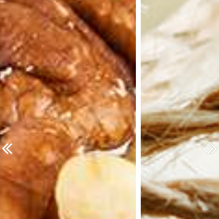
prev
nex