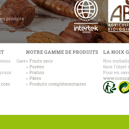
G
des produits
CT
NOTRE GAMME DE PRODUITS
LA NOIX 
lens Gare
>
Fruits secs
Nos emballa
>
Purées
faire l’objet
eyroux
>
Pralins
Pour en savo
>
Pâtes
www.consign
e.com
>
Produits complémentaires