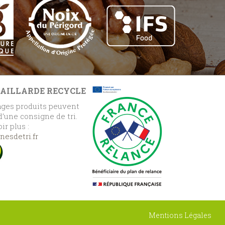
GAILLARDE RECYCLE
ges produits peuvent
 d’une consigne de tri.
ir plus :
esdetri.fr
Mentions Légales