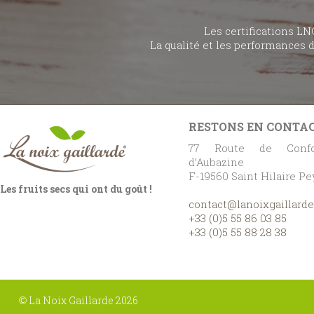
Les certifications LN
La qualité et les performances 
RESTONS EN CONTA
77 Route de Confo
d’Aubazine
F-19560 Saint Hilaire P
Les fruits secs qui ont du goût !
contact@lanoixgaillard
+33 (0)5 55 86 03 85
+33 (0)5 55 88 28 38
La Noix Gaillarde 2026
©