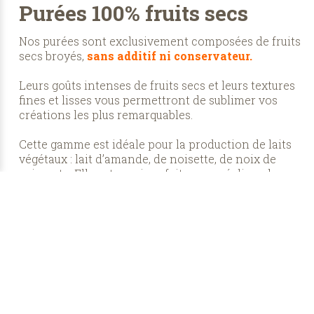
Purées 100% fruits secs
Nos purées sont exclusivement composées de fruits
secs broyés,
sans additif ni conservateur.
Leurs goûts intenses de fruits secs et leurs textures
fines et lisses vous permettront de sublimer vos
créations les plus remarquables.
Cette gamme est idéale pour la production de laits
végétaux : lait d’amande, de noisette, de noix de
cajou, etc. Elle est aussi parfaite pour réaliser des
glaces et des pâtisseries pour les palets les plus
fins…
DÉCOUVREZ SANS ATTENDRE NOS PURÉES
100% FRUITS SECS...
Les certifications LNG
La qualité et les performances des produits