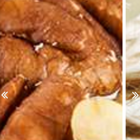
prev
nex