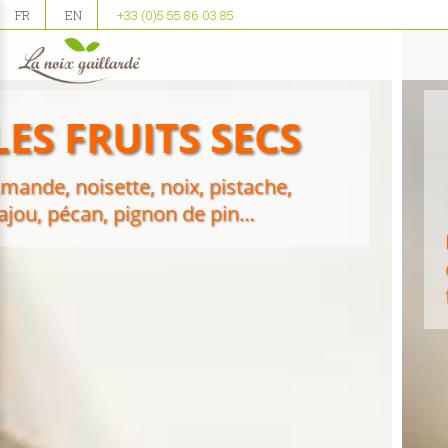
FR
EN
+33 (0)5 55 86 03 85
LES PURÉES 100%
FRUITS SECS
Elles sont exclusivement composées
de fruits secs broyés avec une texture
fine et lisse.