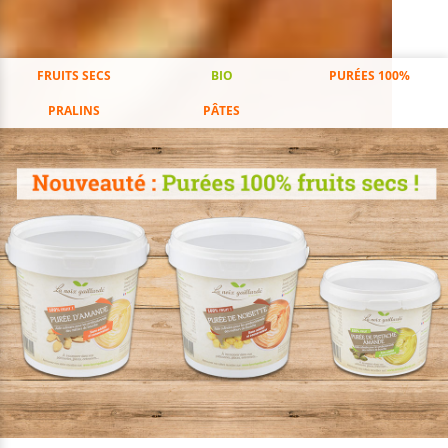
FRUITS SECS
BIO
PURÉES 100%
PRALINS
PÂTES