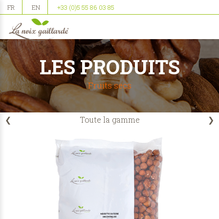
FR
EN
+33 (0)5 55 86 03 85
LES PRODUITS
Fruits secs
❮
Toute la gamme
❯