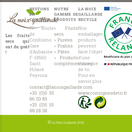
RESTONS
NOTRE
LA NOIX
EN
GAMME DE
GAILLARDE
CONTACT
PRODUITS
RECYCLE
77 Route
>
Fruits
Nos
de
secs
emballages
Les fruits
Confolens
>
Purées
produits
secs qui
Gare
>
Pralins
peuvent
ont du goût
d’Aubazine
>
Pâtes
faire l’objet
!
F-19560
>
Produits
d’une
Saint
complémentaires
consigne
Hilaire
de tri.
Peyroux
Pour en
savoir plus
contact@lanoixgaillarde.com
:
+33 (0)5 55
www.consignesdetri.fr
86 03 85
+33 (0)5 55
88 28 38
©
La Noix Gaillarde 2026